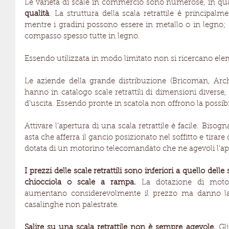
Le varietà di scale in commercio sono numerose, in qu
qualità
. La struttura della scala retrattile è principalme
mentre i gradini possono essere in metallo o in legno; 
compasso spesso tutte in legno.  
Essendo utilizzata in modo limitato non si ricercano elemen
Le aziende della grande distribuzione (Bricoman, Archè
hanno in catalogo scale retrattili di dimensioni diverse,
Attivare l'apertura di una scala retrattile è facile. Bisog
asta che afferra il gancio posizionato nel soffitto e tirare
dotata di un motorino telecomandato che ne agevoli l'ap
I prezzi delle scale retrattili sono inferiori a quello delle
chiocciola o scale a rampa.
 La dotazione di motor
aumentano considerevolmente il prezzo ma danno la po
casalinghe non palestrate.
Salire su una scala retrattile non è sempre agevole.
 Gli