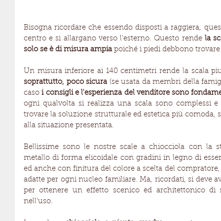
Bisogna ricordare che essendo disposti a raggiera, questi 
centro e si allargano verso l'esterno. Questo rende 
la s
solo se è di misura ampia 
poiché i piedi debbono trovare
Un misura inferiore ai 140 centimetri rende la scala piu
soprattutto, poco sicura
 (se usata da membri della famigl
caso 
i consigli e l'esperienza del venditore sono fondame
ogni qualvolta si realizza una scala sono complessi e
trovare la soluzione strutturale ed estetica più comoda, si
alla situazione presentata.
Bellissime sono le nostre scale a chiocciola con la st
metallo di forma elicoidale con gradini in legno di essenz
ed anche con finitura del colore a scelta del compratore, 
adatte per ogni nucleo familiare. Ma, ricordati, si deve 
per ottenere un effetto scenico ed architettonico di
nell'uso.