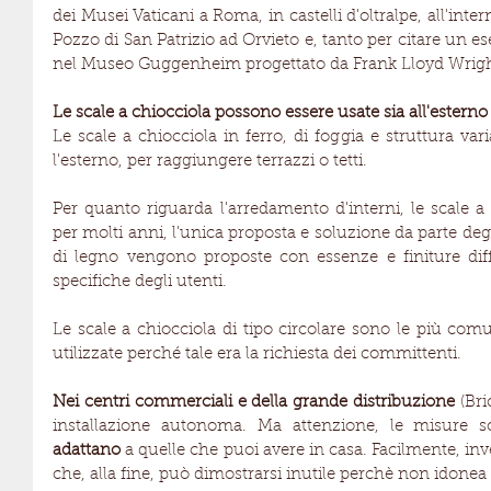
dei Musei Vaticani a Roma, in castelli d'oltralpe, all'intern
Pozzo di San Patrizio ad Orvieto e, tanto per citare un es
nel Museo Guggenheim progettato da Frank Lloyd Wrigh
Le scale a chiocciola possono essere usate sia all'esterno 
Le scale a chiocciola in ferro, di foggia e struttura var
l'esterno, per raggiungere terrazzi o tetti.  
Per quanto riguarda l'arredamento d'interni, le scale a
per molti anni, l'unica proposta e soluzione da parte degli
di legno vengono proposte con essenze e finiture diff
specifiche degli utenti.
Le scale a chiocciola di tipo circolare sono le più comun
utilizzate perché tale era la richiesta dei committenti.
Nei centri commerciali e della grande distribuzione
 (Bri
installazione autonoma. Ma attenzione, le misure 
adattano 
a quelle che puoi avere in casa. Facilmente, inv
che, alla fine, può dimostrarsi inutile perchè non idonea 