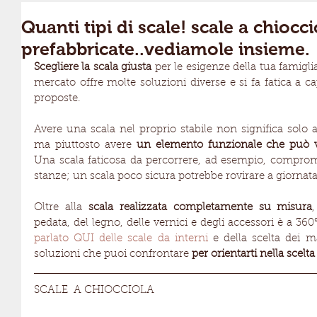
Quanti tipi di scale! scale a chiocciol
prefabbricate..vediamole insieme.
Scegliere la scala giusta
 per le esigenze della tua famigli
mercato offre molte soluzioni diverse e si fa fatica a capi
proposte.
Avere una scala nel proprio stabile non significa solo
ma piuttosto avere 
un elemento funzionale che può var
Una scala faticosa da percorrere, ad esempio, comprome
stanze; un scala poco sicura potrebbe rovirare a giornat
Oltre alla 
scala realizzata completamente su misura
pedata, del legno, delle vernici e degli accessori è a 36
parlato QUI delle scale da interni
 e della scelta dei m
soluzioni che puoi confrontare 
per orientarti nella scelta
SCALE  A CHIOCCIOLA