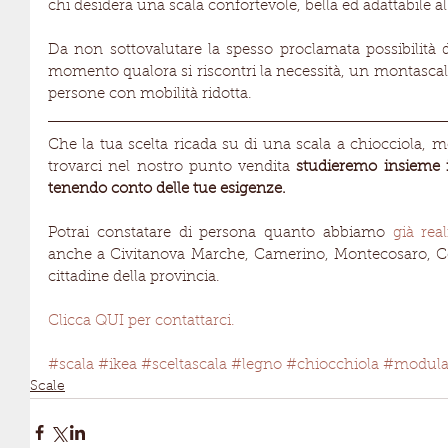
chi desidera una scala confortevole, bella ed adattabile a
Da non sottovalutare la spesso proclamata possibilità 
momento qualora si riscontri la necessità, un montascale c
persone con mobilità ridotta.
Che la tua scelta ricada su di una scala a chiocciola, modu
trovarci nel nostro punto vendita 
studieremo insieme i
tenendo conto delle tue esigenze.
Potrai constatare di persona quanto abbiamo 
già real
anche a Civitanova Marche, Camerino, Montecosaro, Cor
cittadine della provincia.
Clicca QUI per contattarci.
#scala
#ikea
#sceltascala
#legno
#chiocchiola
#modula
Scale