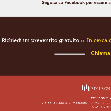
Seguici su Facebook per essere s
Richiedi un preventito gratuito
In cerca 
//
Chiama 
EDILEGNO
EDILEGNO -
Via della Pace 277, Macerata - P.IVA: I
Website © 