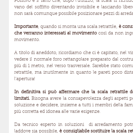
Positivo è il fatto che, dopo l'utilizzo, la scala si richi
vano del soffitto diventando invisibile e lasciando liber
non sarà comunque possibile posizionare pezzi di arre
Importante
, quando si monta una scala retrattile, 
è consi
che verranno interessati al movimento 
così da non ing
movimento.
A titolo di aneddoto, ricordiamo che ci è capitato, nel v
vedere il normale foro rettangolare preparato dal costru
più di 1 metro, nel verso trasversale. Sarebbe stato comun
retrattile, ma inutilmente in quanto le pareti poco di
l'apertura!
In definitiva si può affermare che la scala retrattile d
limitati.
 Bisogna avere la consapevolezza degli aspetti pos
soluzione e decidere, insieme a tutti i membri della famigl
più corretta ed idonea alle varie esigenze.
Da tecnico esperto in soluzioni  di arredamento potr
laddove sia possibile, 
è consigliabile sostituire la scala re