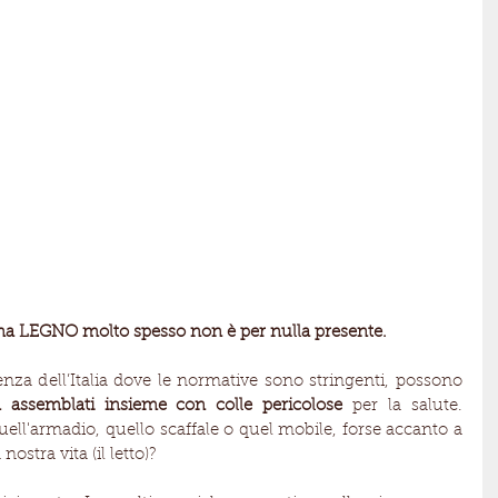
ima LEGNO molto spesso non è per nulla presente.  
enza dell’Italia dove le normative sono stringenti, possono 
d assemblati insieme con colle pericolose 
per la salute. 
ll'armadio, quello scaffale o quel mobile, forse accanto a 
ostra vita (il letto)?