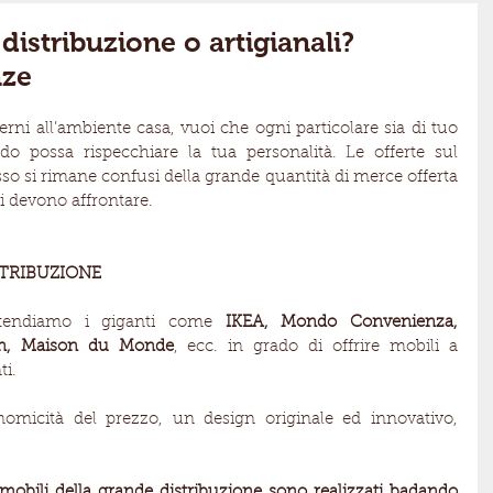
distribuzione o artigianali?
nze
rni all’ambiente casa, vuoi che ogni particolare sia di tuo 
 possa rispecchiare la tua personalità. Le offerte sul 
so si rimane confusi della grande quantità di merce offerta 
si devono affrontare.
STRIBUZIONE
ntendiamo i giganti come
 IKEA, Mondo Convenienza, 
in, Maison du Monde
, ecc. in grado di offrire mobili a 
ti.
nomicità del prezzo, un design originale ed innovativo, 
 mobili della grande distribuzione sono realizzati badando 