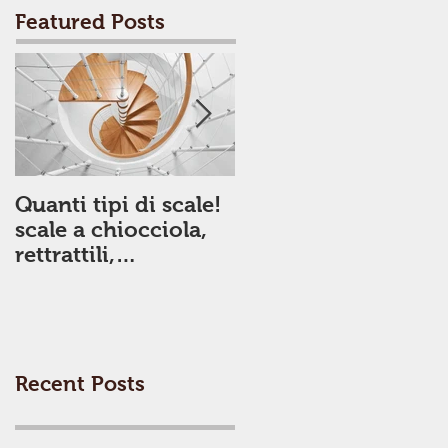
Featured Posts
Quanti tipi di scale!
Mobili della grande
scale a chiocciola,
distribuzione o
rettrattili,
artigianali? Vediam
prefabbricate..vedia
le differenze
mole insieme.
Recent Posts