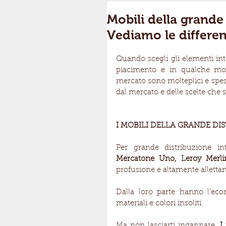
Mobili della grande 
Vediamo le differe
Quando scegli gli elementi inte
piacimento e in qualche modo
mercato sono molteplici e spes
dal mercato e delle scelte che 
I MOBILI DELLA GRANDE DI
Per grande distribuzione i
Mercatone Uno, Leroy Merl
profusione e altamente allettan
Dalla loro parte hanno l'eco
materiali e colori insoliti.
Ma non lasciarti ingannare. 
I