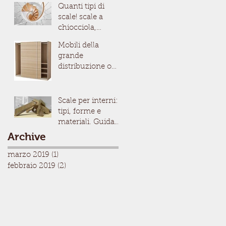
Quanti tipi di
scale! scale a
chiocciola,
rettrattili,
Mobili della
prefabbricate..vedi
grande
amole insieme.
distribuzione o
artigianali?
Vediamo le
differenze
Scale per interni:
tipi, forme e
materiali. Guida
alla scelta
Archive
marzo 2019
(1)
1 post
febbraio 2019
(2)
2 post